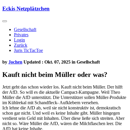
Skip
Eckis Netzplätzchen
to
content
Gesellschaft
Privates
Login
Zurück
Juris TicTacToe
by
Jochen
Updated : Okt. 07, 2025 in
Gesellschaft
Kauft nicht beim Müller oder was?
Jetzt geht das schon wieder los. Kauft nicht beim Müller. Der hilft
der AfD. So will es die aktuelle Campact-Kampagne. Weil Theo
Müller die AfD unterstützt. Die Unterstützer sollen Müller-Produkte
im Kühlrekal mit Schandfleck- Aufklebern versehen.
Ich lehne die AfD ab, weil sie nicht konstruktiv ist, demokratisch
schon gar nicht. Und weil es keine Inhalte gibt. Müller hingegen
verdient sein Geld mit Inhalten. Über diese ließe sich streiten. Aber
nicht so. Wäre Müller die AfD, wären die Milchflaschen leer. Die
AfD hat keine Inhalte.