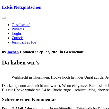
Skip
Eckis Netzplätzchen
to
content
Gesellschaft
Privates
Login
Zurück
Juris TicTacToe
by
Jochen
Updated : Sep. 27, 2021 in
Gesellschaft
Da haben wir’s
Wahlnacht in Thüringen: Höcke-hoch liegt der Unrat auf der 
Das kam ja nun auch nicht unerwartet. Wenn ein ganzes Bundesland b
Bis zur Höcke wurde die A4 bei Bucha zuge…schüttet. Möglicherweis
Schreibe einen Kommentar
Deine E-Mail-Adresse wird nicht veröffentlicht.
Erforderliche Felder 