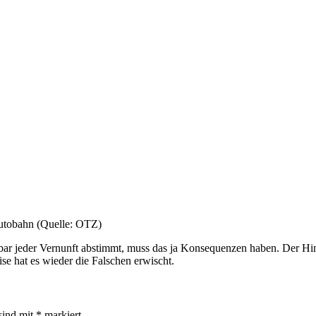
Autobahn (Quelle: OTZ)
ar jeder Vernunft abstimmt, muss das ja Konsequenzen haben. Der Him
e hat es wieder die Falschen erwischt.
sind mit
*
markiert